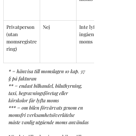
Privatperson 
Nej
Inte lyft 
(utan 
ingående 
momsregistre
moms
ring)
* = hänvisa till momslagen 10 kap. 37 
§ på fakturan
** = endast bilhandel, biluthyrning, 
taxi, begravningsföretag eller 
körskolor får lyfta moms
*** = om bilen förvärvats genom en 
momsfri verksamhetsöverlåtelse 
måste vanlig utgående moms användas