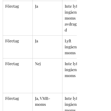
Företag
Ja
Inte lyft 
ingående 
moms pga 
avdragsförbu
d
Företag
Ja
Lyft 
ingående 
moms **
Företag
Nej
Inte lyft 
ingående 
moms
Företag
Ja, VMB-
Inte lyft 
moms
ingående 
moms