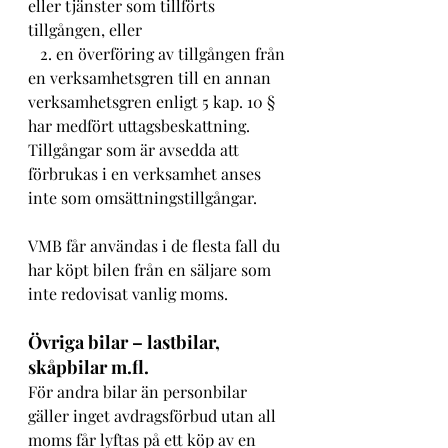
eller tjänster som tillförts 
tillgången, eller
   2. en överföring av tillgången från 
en verksamhetsgren till en annan 
verksamhetsgren enligt 5 kap. 10 § 
har medfört uttagsbeskattning.
Tillgångar som är avsedda att 
förbrukas i en verksamhet anses 
inte som omsättningstillgångar.
VMB får användas i de flesta fall du 
har köpt bilen från en säljare som 
inte redovisat vanlig moms.
Övriga bilar – lastbilar, 
skåpbilar m.fl.
För andra bilar än personbilar 
gäller inget avdragsförbud utan all 
moms får lyftas på ett köp av en 