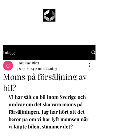
Inlägg
Caroline Blixt
5 sep. 2024
2 min läsning
Moms på försäljning av
bil?
Vi har sålt en bil inom Sverige och 
undrar om det ska vara moms på 
försäljningen. Jag har hört att det 
beror på om vi har lyft momsen när 
vi köpte bilen, stämmer det?