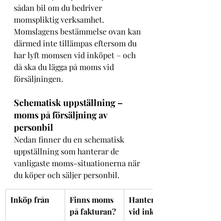
sådan bil om du bedriver 
momspliktig verksamhet.
Momslagens bestämmelse ovan kan 
därmed inte tillämpas eftersom du 
har lyft momsen vid inköpet – och 
då ska du lägga på moms vid 
försäljningen.
Schematisk uppställning – 
moms på försäljning av 
personbil
Nedan finner du en schematisk 
uppställning som hanterar de 
vanligaste moms-situationerna när 
du köper och säljer personbil.
Inköp från
Finns moms 
Hantering 
på fakturan?
vid inköp