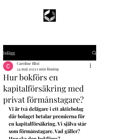
Inlägg
Caroline Blixt
24 maj 2023
1 min läsning
Hur bokförs en
kapitalförsäkring med
privat förmånstagare?
Vi är två delägare i ett aktiebolag 
där bolaget betalar premierna för 
en kapitalförsäkring. Vi själva står 
som förmånstagare. Vad gäller? 
Hur ska den bokföras?