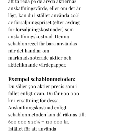
att ta reda på de ärvda aktiernas 
anskaffningsvärde, eller om det är 
lågt, kan du i stället använda 20% 
av försäljningspriset (efter avdrag 
för försäljningskostnader) som 
anskaffningskostnad. Denna 
schablonregel får bara användas 
när det handlar om 
marknadsnoterade aktier och 
aktieliknande värdepapper. 
Exempel schablonmetoden:
Du säljer 500 aktier precis som i 
fallet enligt ovan. Du får 600 000 
kr i ersättning för dessa. 
Anskaffningskostnad enligt 
schablonmetoden kan då räknas till:
600 000 x 20% = 120 000 kr.
Istället för att använda 