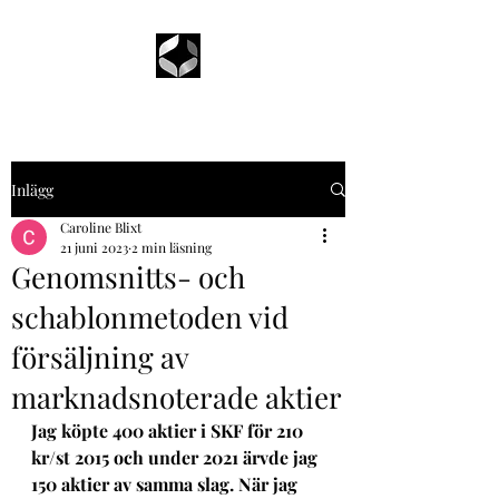
Inlägg
Caroline Blixt
21 juni 2023
2 min läsning
Genomsnitts- och
schablonmetoden vid
försäljning av
marknadsnoterade aktier
Jag köpte 400 aktier i SKF för 210 
kr/st 2015 och under 2021 ärvde jag 
150 aktier av samma slag. När jag 