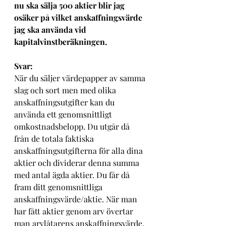
nu ska sälja 500 aktier blir jag 
osäker på vilket anskaffningsvärde 
jag ska använda vid 
kapitalvinstberäkningen. 
Svar: 
När du säljer värdepapper av samma 
slag och sort men med olika 
anskaffningsutgifter kan du 
använda ett genomsnittligt 
omkostnadsbelopp. Du utgår då 
från de totala faktiska 
anskaffningsutgifterna för alla dina 
aktier och dividerar denna summa 
med antal ägda aktier. Du får då 
fram ditt genomsnittliga 
anskaffningsvärde/aktie. När man 
har fått aktier genom arv övertar 
man arvlåtarens anskaffningsvärde. 