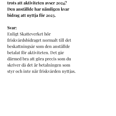
trots att aktiviteten avser 2024? 
Den anställde har nämligen kvar 
bidrag att nyttja för 2023. 
Svar: 
Enligt Skatteverket hör 
friskvårdsbidraget normalt till det 
beskattningsår som den anställde 
betalat för aktiviteten. Det går 
därmed bra att göra precis som du 
skriver då det är betalningen som 
styr och inte när friskvården nyttjas.