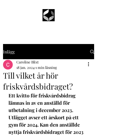
Inlägg
Caroline Blixt
18 jan. 2024
1 min läsning
Till vilket år hör
friskvårdsbidraget?
Ett kvitto för friskvårdsbidrag 
lämnas in av en anställd för 
utbetalning i december 2023. 
Utlägget avser ett årskort på ett 
gym för 2024. Kan den anställde 
nyttja friskvårdsbidraget för 2023 