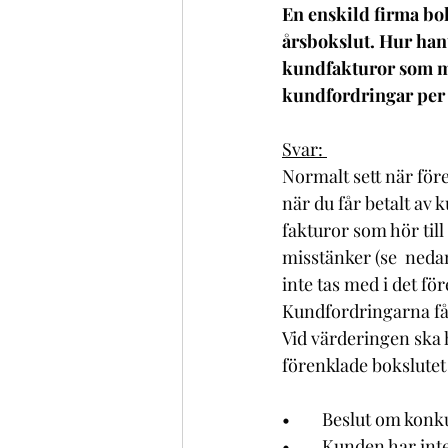
En enskild firma bok
årsbokslut. Hur han
kundfakturor som m
kundfordringar per
Svar: 
Normalt sett när för
när du får betalt av
fakturor som hör til
misstänker (se  nedan
inte tas med i det fö
Kundfordringarna får 
Vid värderingen ska h
förenklade bokslutet 
•	Beslut om konk
•	Kunden har int