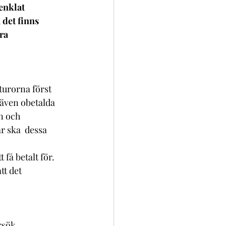
enklat 
det finns 
ra 
urorna först 
även obetalda 
n och 
r ska  dessa 
få betalt för. 
tt det 
sök.   