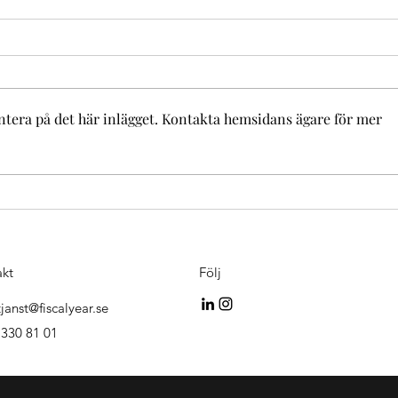
ntera på det här inlägget. Kontakta hemsidans ägare för mer
Lön t
Underskott vid ägarbyte i AB
akt
Följ
janst@fiscalyear.se
 330 81 01