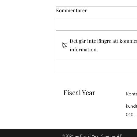
Kommentarer
Det går inte längre att komme
Regler för tjänsteresor
information.
Fiscal Year
Kont
kundt
010 -
©2024 av Fiscal Year Sverige AB