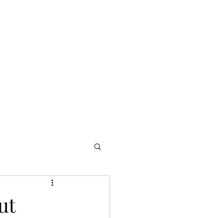
ster
Lediga jobb
The Business Journal
Kontakta oss
ut