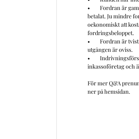
•	Fordran är gammal, minst ett år, och kunden har trots  upprepade kravåtgärder inte att 
betalat. Ju mindre fo
oekonomiskt att kost
fordringsbeloppet.   
•	Fordran är tvistig och har hänskjutits till rättegång eller skiljedomsförfarande och 
utgången är oviss.  
•	Indrivningsförsök via Kronofogden (betalningsföreläggande) eller via ett 
inkassoföretag och änd
För mer Q&A prenume
ner på hemsidan.