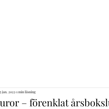
Hem
The Business Blog
Våra tjän
5 jan. 2022
1 min läsning
uror – förenklat årsboksl