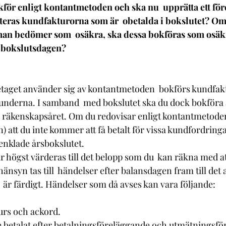
för enligt kontantmetoden och ska nu  upprätta ett för
teras kundfakturorna som är  obetalda i bokslutet? Om 
an bedömer som  osäkra, ska dessa bokföras som osäk
 bokslutsdagen? 
etaget använder sig av kontantmetoden  bokförs kundfakt
 kunderna. I samband  med bokslutet ska du dock bokföra 
l  räkenskapsåret. Om du redovisar enligt kontantmetode
) att du inte kommer att få betalt för vissa kundfordringa
renklade årsbokslutet.  
högst värderas till det belopp som du  kan räkna med att 
änsyn tas till  händelser efter balansdagen fram till det a
 är färdigt. Händelser som då avses kan vara följande:  
urs och ackord.  
e betalat efter betalningsföreläggande och utmätningsför