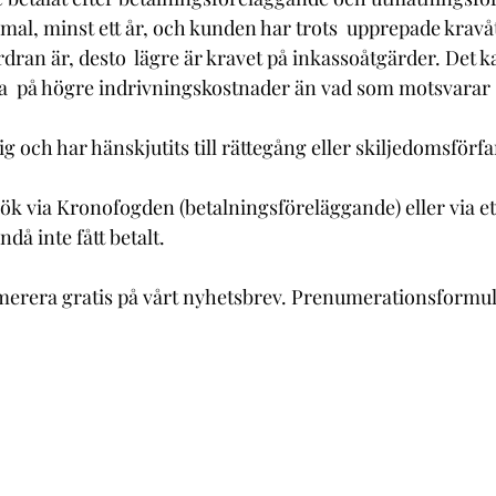
rdran är, desto  lägre är kravet på inkassoåtgärder. Det k
a  på högre indrivningskostnader än vad som motsvarar 
å inte fått betalt.  
rera gratis på vårt nyhetsbrev. Prenumerationsformulä