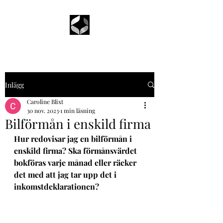
Inlägg
Caroline Blixt
30 nov. 2023
1 min läsning
Bilförmån i enskild firma
Hur redovisar jag en bilförmån i 
enskild firma? Ska förmånsvärdet 
bokföras varje månad eller räcker 
det med att jag tar upp det i 
inkomstdeklarationen?